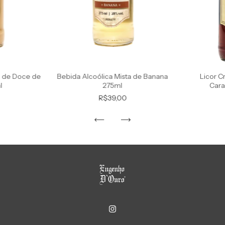
a de Doce de
Licor 
Bebida Alcoólica Mista de Banana
l
Car
275ml
R$39,00