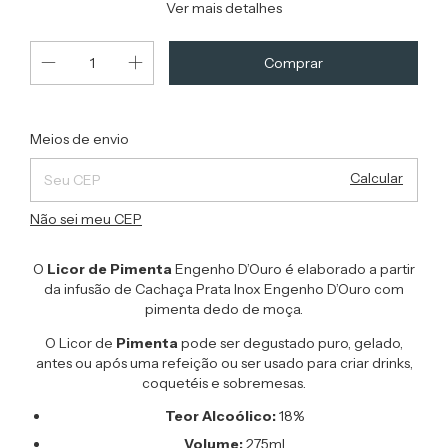
Ver mais detalhes
Alterar CEP
Entregas para o CEP:
Meios de envio
Calcular
Não sei meu CEP
O
Licor de Pimenta
Engenho D’Ouro é elaborado a partir
da infusão de Cachaça Prata Inox Engenho D’Ouro com
pimenta dedo de moça.
O Licor de
Pimenta
pode ser degustado puro, gelado,
antes ou após uma refeição ou ser usado para criar drinks,
coquetéis e sobremesas.
Teor Alcoólico:
18%
Volume:
275ml