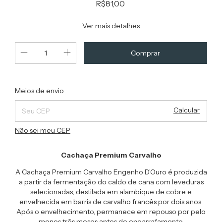
R$81,00
Ver mais detalhes
Alterar CEP
Entregas para o CEP:
Meios de envio
Calcular
Não sei meu CEP
Cachaça Premium Carvalho
A Cachaça Premium Carvalho Engenho D’Ouro é produzida
a partir da fermentação do caldo de cana com leveduras
selecionadas, destilada em alambique de cobre e
envelhecida em barris de carvalho francês por dois anos.
Após o envelhecimento, permanece em repouso por pelo
menos três meses antes do engarrafamento.