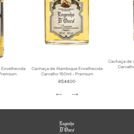
Cachaça de 
Carvalh
Cachaça de Alambique Envelhecida
 Envelhecida
Carvalho 160ml - Premium
 Premium
R$44,00